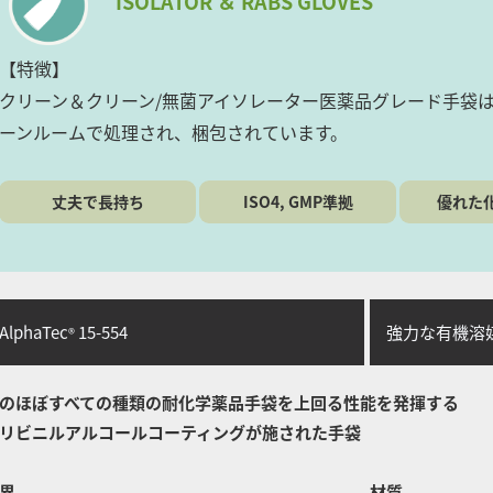
ISOLATOR ＆ RABS GLOVES
【特徴】
クリーン＆クリーン/無菌アイソレーター医薬品グレード手袋
ーンルームで処理され、梱包されています。
丈夫で長持ち
ISO4, GMP準拠
優れた
lphaTec
15-554
強力な有機溶媒
®
のほぼすべての種類の耐化学薬品手袋を上回る性能を発揮する
リビニルアルコールコーティングが施された手袋
界
材質