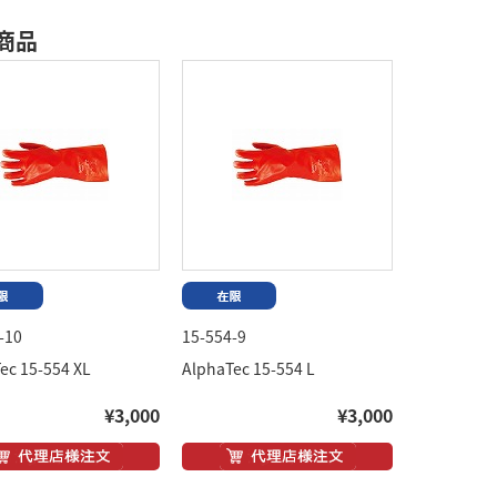
商品
-10
15-554-9
ec 15-554 XL
AlphaTec 15-554 L
¥3,000
¥3,000