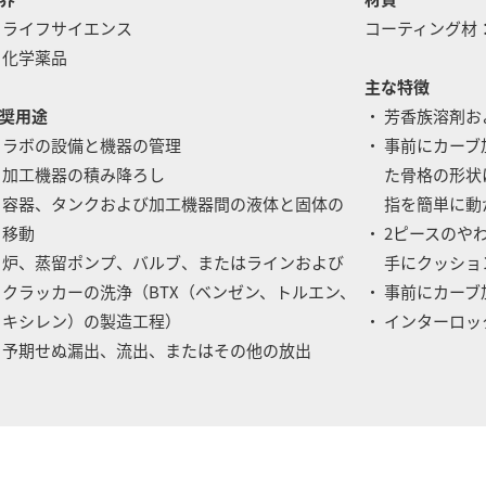
 ライフサイエンス
コーティング材：
 化学薬品
主な特徴
奨用途
・ 芳香族溶剤
 ラボの設備と機器の管理
・ 事前にカー
 加工機器の積み降ろし
た骨格の形状に
 容器、タンクおよび加工機器間の液体と固体の
指を簡単に動か
移動
・ 2ピースの
 炉、蒸留ポンプ、バルブ、またはラインおよび
手にクッショ
ラッカーの洗浄（BTX（ベンゼン、トルエン、
・ 事前にカー
キシレン）の製造工程）
・ インターロ
 予期せぬ漏出、流出、またはその他の放出