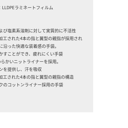
LLDPEラミネートフィルム
および塩素系溶剤に対して実質的に不活性
ブ加工された4本の指と翼型の親指が採用され
沿った快適な装着感の手袋。
すことができ、疲れにくい手袋
やわらかいニットライナーを採用。
ンを提供し、汗を吸収
ブ加工された4本の指と翼型の親指の構造
ックのコットンライナー採用の手袋