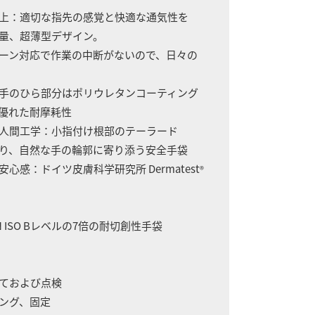
向上：適切な指先の感覚と快適な通気性を
量、超薄型デザイン。
ン対応で作業の中断がないので、日々の
：手のひら部分はポリウレタンコーティング
優れた耐摩耗性
た人間工学：小指付け根部のテーラード
、自然な手の輪郭に寄り添う安全手袋
安心感：ドイツ皮膚科学研究所 Dermatest
®
EN ISO Bレベルの7倍の耐切創性手袋
立ておよび点検
キング、固定