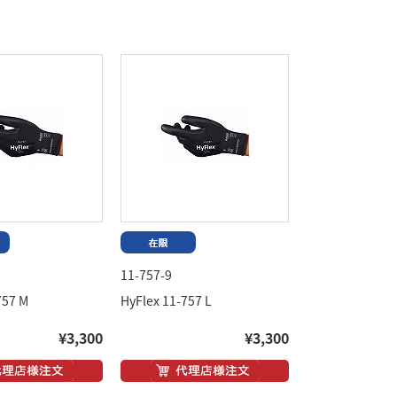
11-757-9
757 M
HyFlex 11-757 L
¥3,300
¥3,300