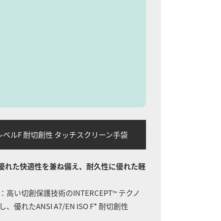
SO レベルF 耐切創性 タッチスクリーン手袋
優れた快適性を兼ね備え、耐久性に優れた軽
：高い切創保護技術のINTERCEPT
テクノ
™
れたANSI A7/EN ISO F* 耐切創性