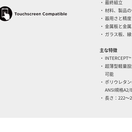
・ 最終組立
・ 材料、製品
・ 器用さと精
・ 金属板と金
・ ガラス板、
主な特徴
・ INTERCEPT
™
・ 超薄型軽量
可能
・ ポリウレタン
ANSI規格A2/
・ 長さ：222～2