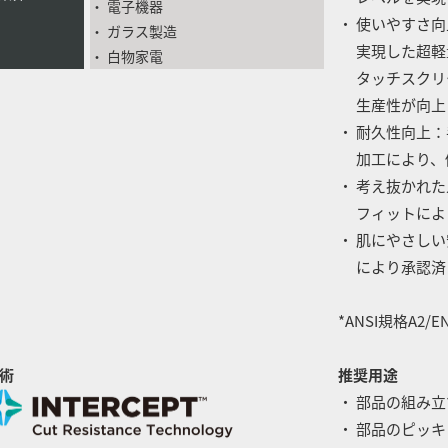
・ 電子機器
・ 使いやすさ
・ ガラス製造
実現した超軽
・ 白物家電
タッチスクリー
生産性が向上
・ 耐久性向上
加工により、
・ 考え抜かれ
フィットにより
・ 肌にやさしい
により承認済
*ANSI規格A2/
術
推奨用途
・ 部品の組み
・ 部品のピッ