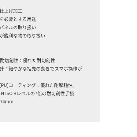
の仕上げ加工
度を必要とする用途
属パネルの取り扱い
縁が鋭利な物の取り扱い
耐切創性：優れた耐切創性
設計：細やかな指先の動きでスマホ操作が
(PU)コーティング：優れた耐摩耗性。
EN ISO Bレベルの7倍の耐切創性手袋
74mm