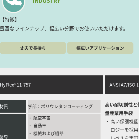
INDUSTRY
【特徴】
豊富なラインナップ、幅広い分野でお使いいただけます。
丈夫で長持ち
幅広いアプリケーション
yFlex
11-757
ANSI A7/I
®
高い耐切創性と
材質
掌部：ポリウレタンコーティング
量産業用手袋
・ 航空宇宙
・ 高い保護機能
・ 自動車
ロジーを採用し、優
・ 機械および機器
業界
レベルを実現