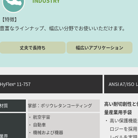
INDUSTRY
【特徴】
豊富なラインナップ、幅広い分野でお使いいただけます。
丈夫で長持ち
幅広いアプリケーション
yFlex
11-757
ANSI A7/I
®
高い耐切創性と
材質
掌部：ポリウレタンコーティング
量産業用手袋
・ 航空宇宙
・ 高い保護機能
・ 自動車
ロジーを採用し、優
・ 機械および機器
業界
レベルを実現