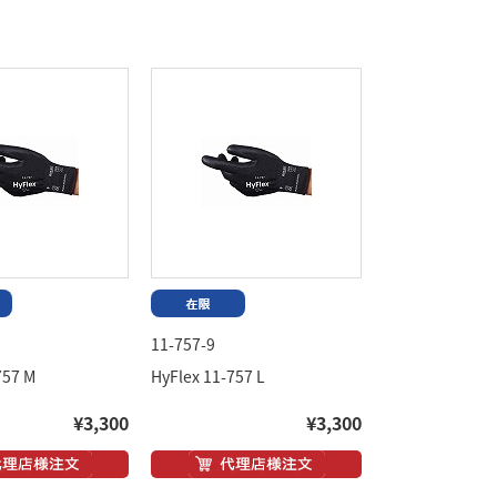
11-757-9
757 M
HyFlex 11-757 L
¥3,300
¥3,300