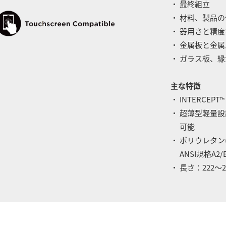
・ 最終組立
・ 材料、製品
・ 器用さと精
・ 金属板と金
・ ガラス板、
主な特徴
・ INTERCEPT
™
・ 超薄型軽量
可能
・ ポリウレタン
ANSI規格A2/
・ 長さ：222～2