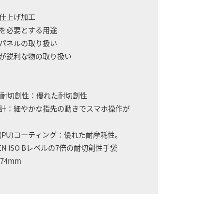
の仕上げ加工
度を必要とする用途
属パネルの取り扱い
縁が鋭利な物の取り扱い
耐切創性：優れた耐切創性
設計：細やかな指先の動きでスマホ操作が
(PU)コーティング：優れた耐摩耗性。
EN ISO Bレベルの7倍の耐切創性手袋
74mm