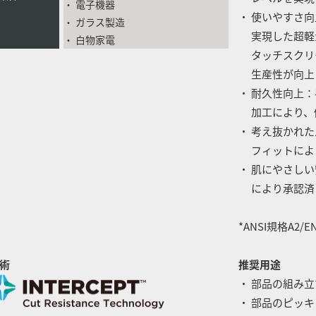
・ 電子機器
・ 使いやすさ
・ ガラス製造
実現した超軽
・ 白物家電
タッチスクリー
生産性が向上
・ 耐久性向上
加工により、
・ 考え抜かれ
フィットにより
・ 肌にやさしい
により承認済
*ANSI規格A2/
術
推奨用途
・ 部品の組み
・ 部品のピッ