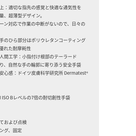
向上：適切な指先の感覚と快適な通気性を
量、超薄型デザイン。
ン対応で作業の中断がないので、日々の
：手のひら部分はポリウレタンコーティング
優れた耐摩耗性
た人間工学：小指付け根部のテーラード
、自然な手の輪郭に寄り添う安全手袋
安心感：ドイツ皮膚科学研究所 Dermatest
®
EN ISO Bレベルの7倍の耐切創性手袋
立ておよび点検
キング、固定