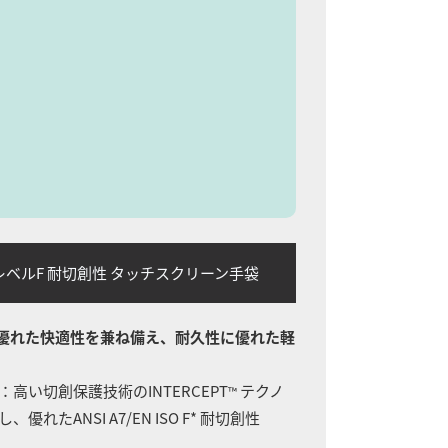
SO レベルF 耐切創性 タッチスクリーン手袋
優れた快適性を兼ね備え、耐久性に優れた軽
：高い切創保護技術のINTERCEPT
テクノ
™
れたANSI A7/EN ISO F* 耐切創性