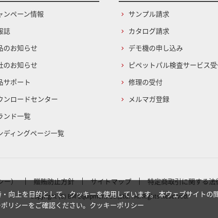
ャンペーン情報
サンプル請求
報誌
カタログ請求
品のお知らせ
デモ機の申し込み
社のお知らせ
ピペットパル検査サービス受
品サポート
修理の受付
ウンロードセンター
メルマガ登録
ランド一覧
ンディングページ一覧
シー）
贈賄防止方針
サイトマップ
特定商取引に関する法
・向上を目的として、クッキーを使用しています。 本ウェブサイトの
Copyright (C) BM Equipment Co.,Ltd. . All Rights Reserved.
ーポリシーをご確認ください。
クッキーポリシー