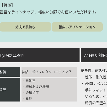
【特徴】
豊富なラインナップ、幅広い分野でお使いいただけます。
丈夫で長持ち
幅広いアプリケーション
yFlex
11-644
Ansell 切
®
安全性、耐久性
材質
掌部：ポリウレタンコーティング
・ 性能、耐久
・ 自動車
・ ANSIレベ
・ 機械および機器
業界
手にフィット
・ 金属加工
いるため、小
・ 倉庫
精度の完璧な