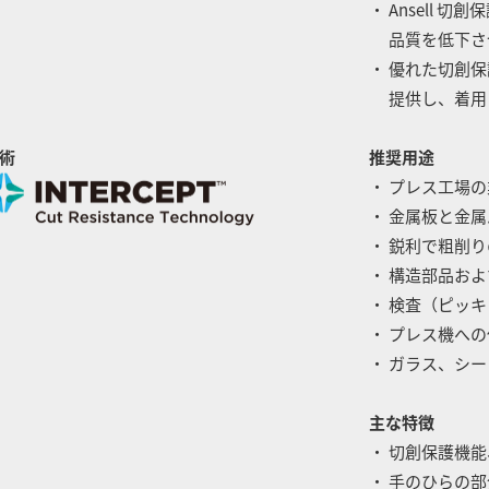
・ Ansell
品質を低下さ
・ 優れた切創
提供し、着用
術
推奨用途
・ プレス工場
・ 金属板と金
・ 鋭利で粗削
・ 構造部品お
・ 検査（ピッ
・ プレス機へ
・ ガラス、シ
主な特徴
・ 切創保護機
・ 手のひらの