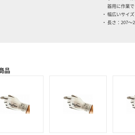
器用に作業で
・ 幅広いサイ
・ 長さ：207～2
商品