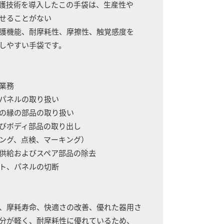
 切創保護技術を導入したこの手袋は、生産性や
せることがない
保護機能、耐摩耗性、摩擦性、触覚感度を
しやすい手袋です。
の業務
属パネルの取り扱い
りの縁の部品の取り扱い
よびボディ部品の取り出し
キング、点検、マーキング）
の供給およびスペア部品の除去
ート、パネルの切断
能、摩耗寿命、快適さの改善、優れた器用さ
部分が軽く、耐摩耗性に優れているため、