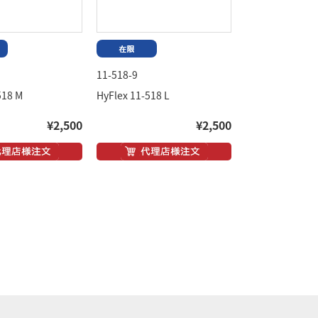
11-518-9
518 M
HyFlex 11-518 L
¥2,500
¥2,500