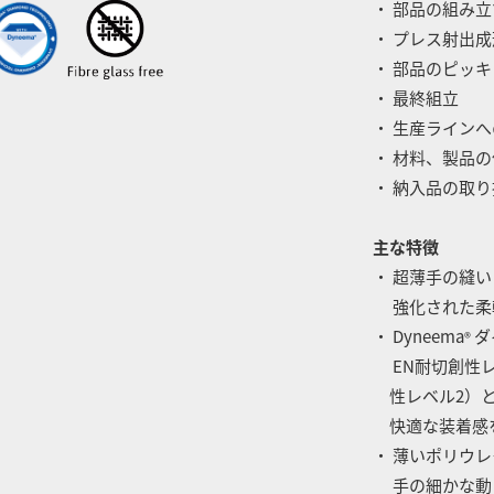
・ 部品の組み
・ プレス射出成
・ 部品のピッ
・ 最終組立
・ 生産ライン
・ 材料、製品
・ 納入品の取
主な特徴
・ 超薄手の縫
強化された柔
・ Dyneema
ダ
®
EN耐切創性レ
性レベル2）と
快適な装着感
・ 薄いポリウ
手の細かな動