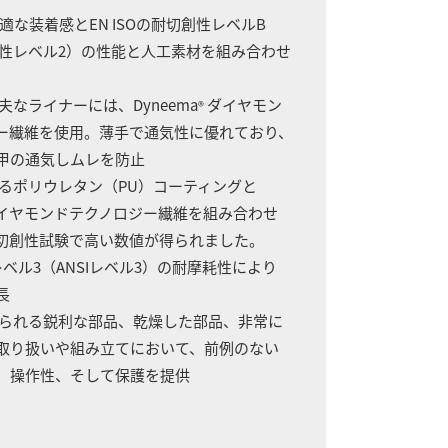
快適な装着感とEN ISOの耐切創性レベルB
創性レベル2）の性能と人工素材を組み合わせ
夫なライナーには、Dyneema
ダイヤモン
®
繊維を使用。薄手で通気性に優れており、
甲の通気しムレを防止
するポリウレタン（PU）コーティングと
イヤモンドテクノロジー繊維を組み合わせ
創性試験で高い数値が得られました。
ベル3（ANSIレベル3）の耐摩耗性により
長
められる鋭利な部品、乾燥した部品、非常に
り扱いや組み立てにおいて、前例のない
、操作性、そして保護を提供