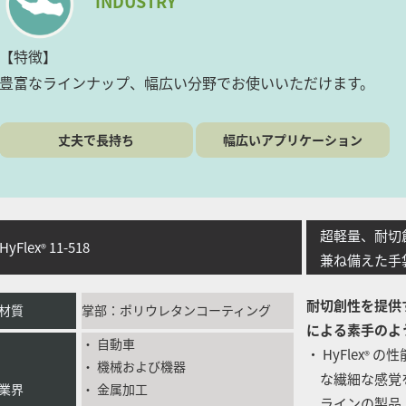
INDUSTRY
【特徴】
豊富なラインナップ、幅広い分野でお使いいただけます。
丈夫で長持ち
幅広いアプリケーション
超軽量、耐切創
yFlex
11-518
®
兼ね備えた手
耐切創性を提供す
材質
掌部：ポリウレタンコーティング
による素手のよ
・ 自動車
・ HyFlex
の性
®
・ 機械および機器
な繊細な感覚を
業界
・ 金属加工
ラインの製品