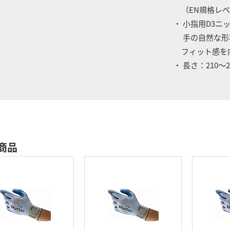
（EN規格レベル
・ 小指用D3ニ
手の自然な形
フィット感を
・ 長さ：210～2
商品