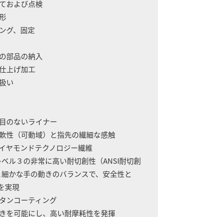
立ておよび点検
形
キング、固定
への部品の納入
の仕上げ加工
り扱い
い目のないライナー
軟性（可動域）と指先の繊細な感触
イヤモンドテクノロジー繊維
ベル３の非常に高い耐切創性（ANSI耐切創
細かな手の動きのバランスで、安全性と
を実現
レタンコーティング
きを可能にし、高い耐摩耗性を発揮