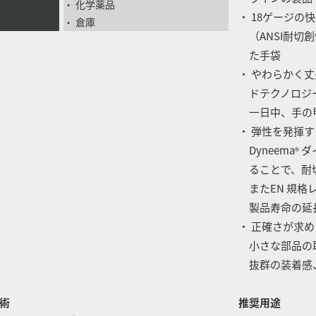
・ 化学薬品
・ 18ゲージの
・ 倉庫
（ANSI耐切
た手袋
・ やわらかく丈
ドテクノロジー
一日中、手の
・ 弾性を発揮
Dyneema
ダ
®
ることで、耐切
またEN 規格レ
製品寿命の延
・ 正確さが求
小さな部品の取
抜群の装着感
術
推奨用途