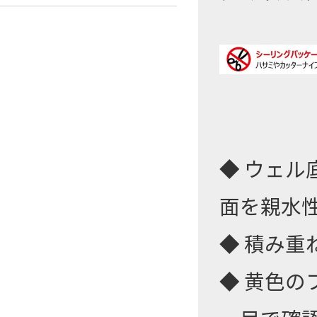
◆ ウェ
面を親水
◆ 積み
◆ 黄色