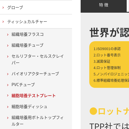
特 徴
グローブ
ティッシュカルチャー
世界が
組織培養フラスコ
組織培養チューブ
1.ISO9001の承認
2.ロット番号表示
セルリフター・セルスクレイ
3.滅菌保証
パー
4.ロット管理体制
バイオリアクターチューブ
5.ノンパイロジェニッ
6.標準組織培養処理保
PVCチューブ
細胞培養テストプレート
細胞培養ディッシュ
●ロット
組織培養用ボトルトップフィ
TPP社
ルター