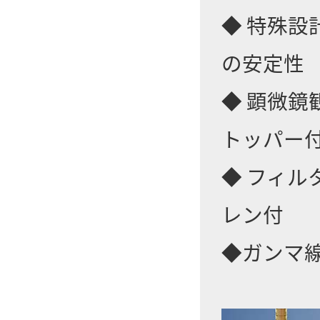
◆ 特殊
の安定性
◆ 顕微
トッパー
◆ フィル
レン付
◆ガンマ