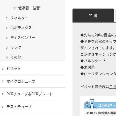
低吸着 詰替
特 徴
フィルター
ロボティクス
◆先端に2μlの目盛の
ディスペンサー
◆全長を通常のチップ
ラック
ザインされています
コンタミネーション
その他
◆バルクタイプ
◆未滅菌
ピペット
◆ローリテンション
マイクロチューブ
ピペット適合表は
こ
PCRチューブ＆PCRプレート
テストチューブ