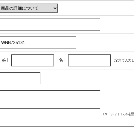
［姓］
［名］
（全角で入力
（メールアドレス確認