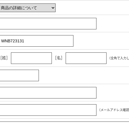
［姓］
［名］
（全角で入力
（メールアドレス確認