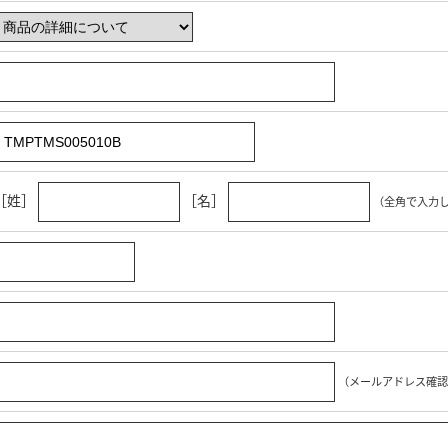
［姓］
［名］
（全角で入力
（メールアドレス確認