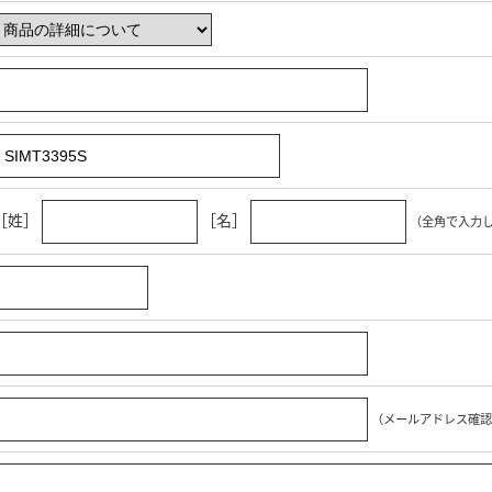
［姓］
［名］
（全角で入力
（メールアドレス確認