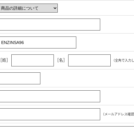
［姓］
［名］
（全角で入力
（メールアドレス確認