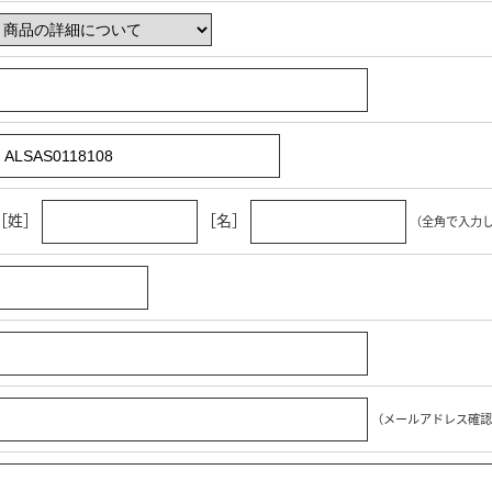
［姓］
［名］
（全角で入力
（メールアドレス確認