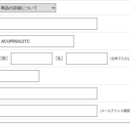
［姓］
［名］
（全角で入力
（メールアドレス確認