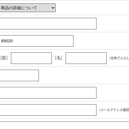
［姓］
［名］
（全角で入力
（メールアドレス確認