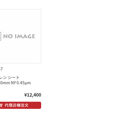
57
レン シート
00mm NY 0.45μm
¥12,400