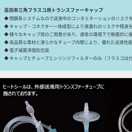
高効率三角フラスコ用トランスファーキャップ
◆ 閉鎖系システムなので送液中のコンタミネーションのリスク
◆ キャップ・コネクター一体成型により液漏れのリスクや残液
◆ 様々なキャップ径のご用意があり、通常の環境下で無菌的に
◆ 高品質な素材と滑らかなチューブ内壁により、優れた送液性
◆ 電子滅菌済個別包装
◆ キャップとチューブとシリンジフィルターのみ（フラスコは