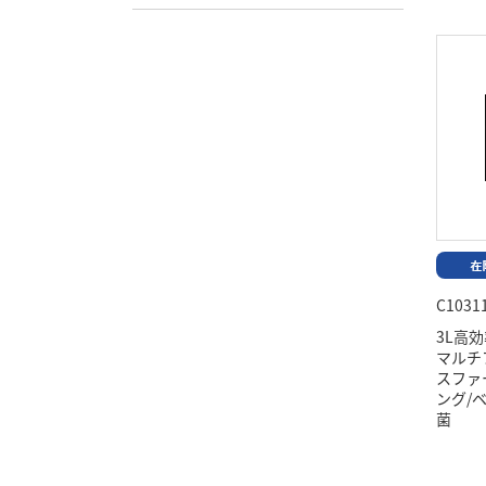
C1031
3L高
マルチ
スファ
ング/
菌