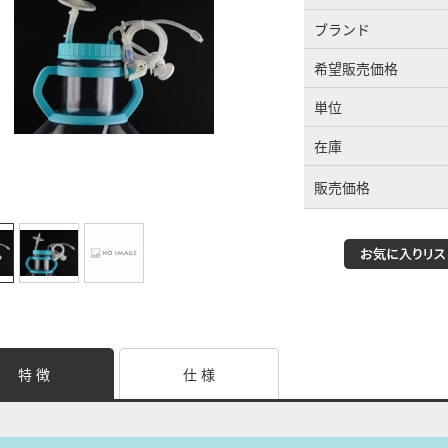
ブランド
希望販売価格
単位
在庫
販売価格
特 徴
仕 様