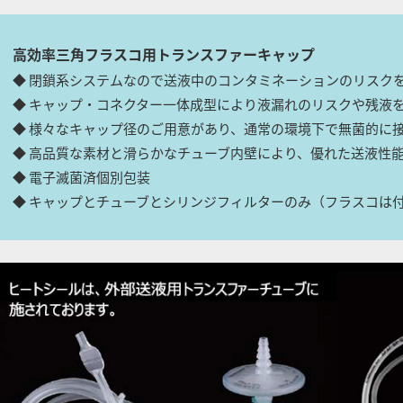
高効率三角フラスコ用トランスファーキャップ
◆ 閉鎖系システムなので送液中のコンタミネーションのリスク
◆ キャップ・コネクター一体成型により液漏れのリスクや残液
◆ 様々なキャップ径のご用意があり、通常の環境下で無菌的に
◆ 高品質な素材と滑らかなチューブ内壁により、優れた送液性
◆ 電子滅菌済個別包装
◆ キャップとチューブとシリンジフィルターのみ（フラスコは