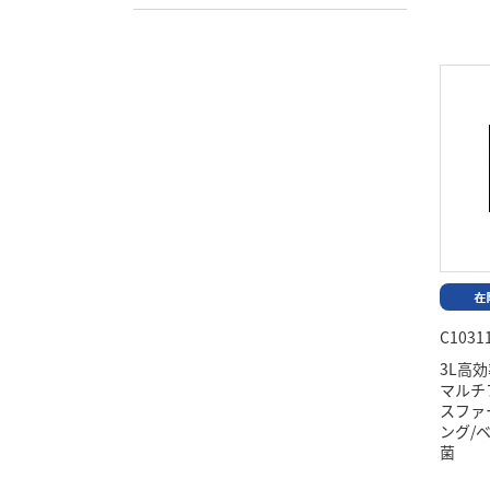
C1031
3L高
マルチ
スファ
ング/
菌