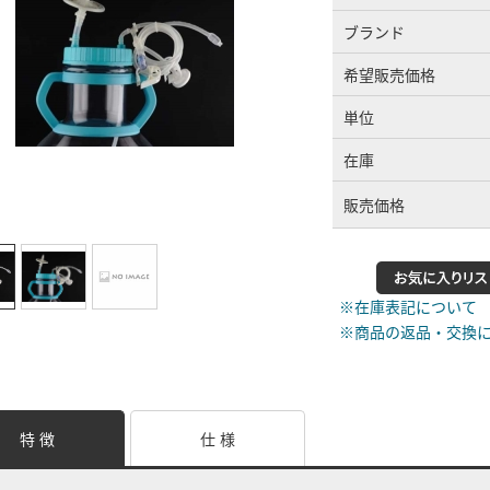
ブランド
希望販売価格
単位
在庫
販売価格
※在庫表記について
※商品の返品・交換
特 徴
仕 様