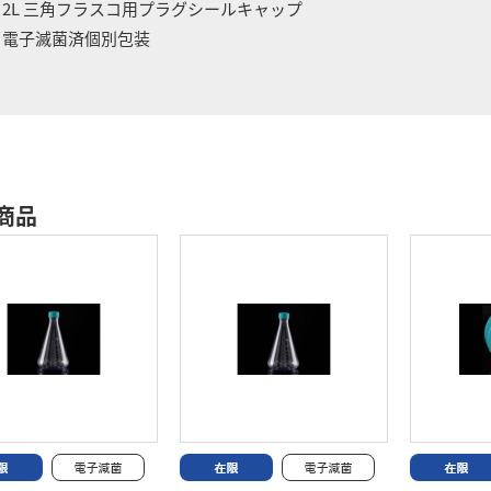
 2L 三角フラスコ用プラグシールキャップ
 電子滅菌済個別包装
商品