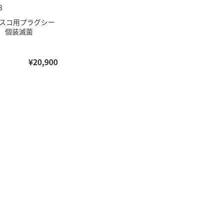
3
ラスコ用プラグシー
 個装滅菌
¥20,900