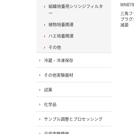
WNB78
組織培養用シリンジフィルタ
ー
三角フ
プラグ
植物培養関連
滅菌
ハエ培養関連
その他
冷蔵・冷凍保存
その他実験器材
試薬
化学品
サンプル調整とプロセッシング
汎用実験機器