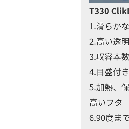
T330 Clik
1.滑らか
2.高い透
3.収容
4.目盛付き(
5.加熱
高いフタ
6.90度