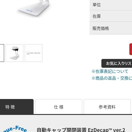
単位
在庫
販売価格
※在庫表記について
※商品の返品・交換
特 徴
仕 様
参考資料
自動キャップ開閉装置 EzDecap
ver.2
™