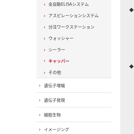
全自動ELISAシステム
◆
アスピレーションシステム
ク
不
分注ワークステーション
適
ウォッシャー
シーラー
キャッパー
◆
その他
様
遺伝子増幅
遺伝子発現
細胞生物
※
イメージング