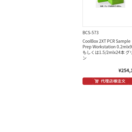
BCS-573
CoolBox 2XT PCR Sample
Prep Workstation 0.2ml
もしくは1.5/2mlx24本 
ン
¥254,