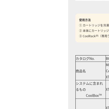
使用方法
① カートリッジを冷
② 本体にカートリッ
③ CoolRack
（専用
(R)
カタログNo.
B
M
商品名
C
X
システムに含まれ
るもの
X
CoolBox
TM
X