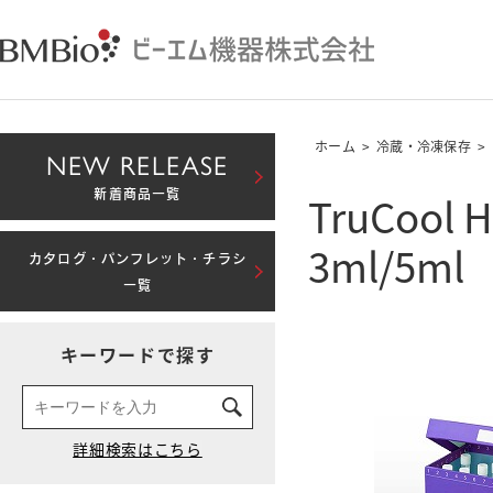
ホーム
>
冷蔵・冷凍保存
>
NEW RELEASE
TruCool
新着商品一覧
3ml/5ml
カタログ・パンフレット・チラシ
一覧
キーワードで探す