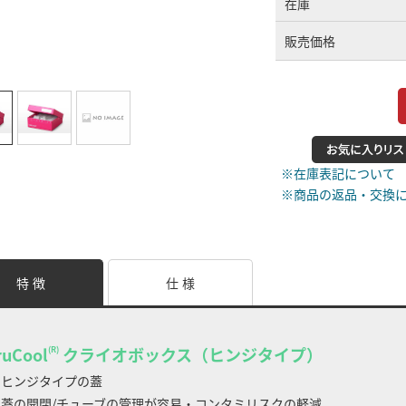
在庫
販売価格
※在庫表記について
※商品の返品・交換
特 徴
仕 様
ruCool
クライオボックス（ヒンジタイプ）
(R)
 ヒンジタイプの蓋
の開閉/チューブの管理が容易・コンタミリスクの軽減