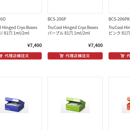
06O
BCS-206P
BCS-206PK
l Hinged Cryo Boxes
TruCool Hinged Cryo Boxes
TruCool Hi
81穴 1ml/2ml
パープル 81穴 1ml/2ml
ピンク 81穴 
¥7,400
¥7,400