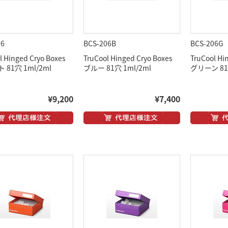
06
BCS-206B
BCS-206G
l Hinged Cryo Boxes
TruCool Hinged Cryo Boxes
TruCool Hi
81穴 1ml/2ml
ブルー 81穴 1ml/2ml
グリーン 81穴
¥9,200
¥7,400