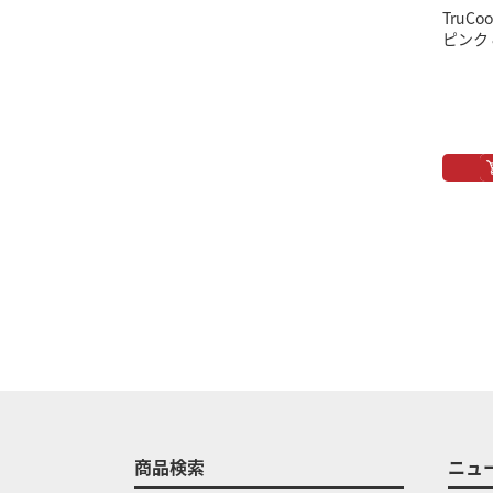
TruCoo
ピンク 8
商品検索
ニュ