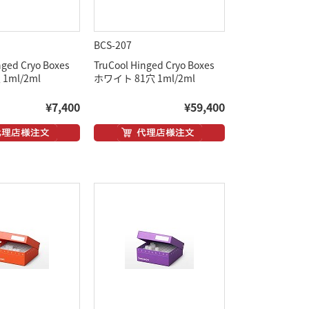
BCS-207
nged Cryo Boxes
TruCool Hinged Cryo Boxes
1ml/2ml
ホワイト 81穴 1ml/2ml
¥7,400
¥59,400