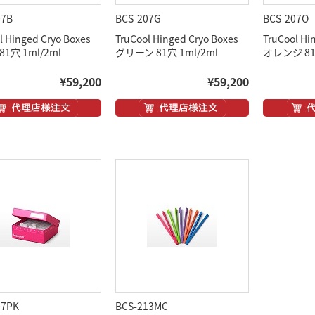
07B
BCS-207G
BCS-207O
l Hinged Cryo Boxes
TruCool Hinged Cryo Boxes
TruCool Hi
1穴 1ml/2ml
グリーン 81穴 1ml/2ml
オレンジ 81穴
¥59,200
¥59,200
07PK
BCS-213MC