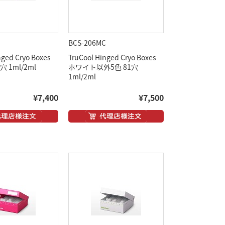
BCS-206MC
nged Cryo Boxes
TruCool Hinged Cryo Boxes
 1ml/2ml
ホワイト以外5色 81穴
1ml/2ml
¥7,400
¥7,500