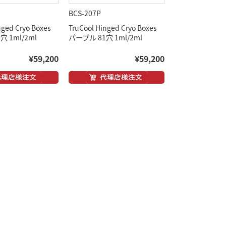
BCS-207P
nged Cryo Boxes
TruCool Hinged Cryo Boxes
 1ml/2ml
パープル 81穴 1ml/2ml
¥59,200
¥59,200