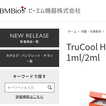
ホーム
>
冷蔵・冷凍保存
>
NEW RELEASE
TruCool 
新着商品一覧
1ml/2ml
カタログ・パンフレット・チラシ
一覧
キーワードで探す