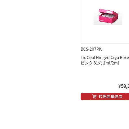
BCS-207PK
TruCool Hinged Cryo Boxe
ピンク 81穴 1ml/2ml
¥59,