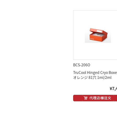
BCS-206O
TruCool Hinged Cryo Boxe
オレンジ 81穴 1ml/2ml
¥7,