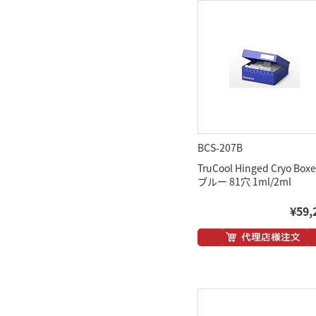
BCS-207B
TruCool Hinged Cryo Boxe
ブルー 81穴 1ml/2ml
¥59,