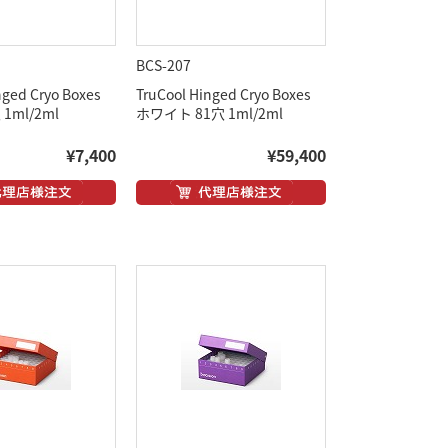
BCS-207
nged Cryo Boxes
TruCool Hinged Cryo Boxes
1ml/2ml
ホワイト 81穴 1ml/2ml
¥7,400
¥59,400