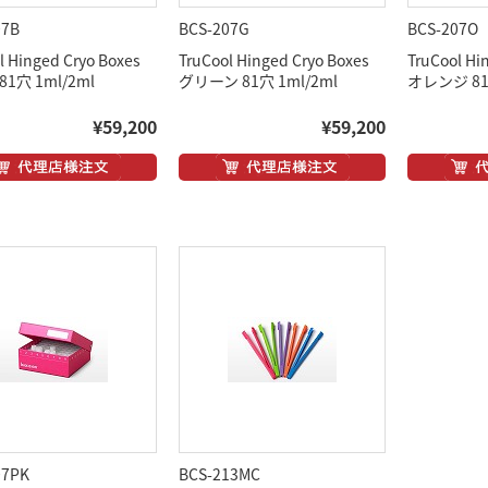
07B
BCS-207G
BCS-207O
l Hinged Cryo Boxes
TruCool Hinged Cryo Boxes
TruCool Hi
1穴 1ml/2ml
グリーン 81穴 1ml/2ml
オレンジ 81穴
¥59,200
¥59,200
07PK
BCS-213MC