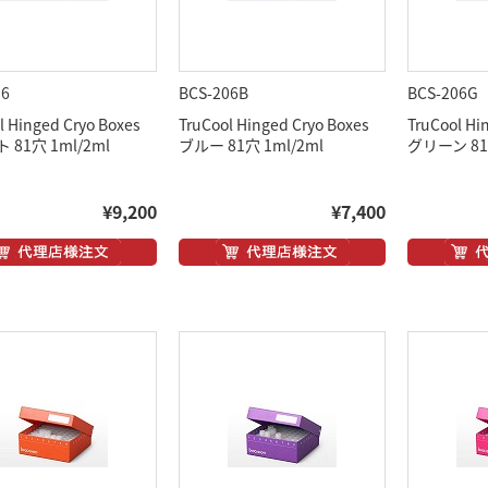
06
BCS-206B
BCS-206G
l Hinged Cryo Boxes
TruCool Hinged Cryo Boxes
TruCool Hi
81穴 1ml/2ml
ブルー 81穴 1ml/2ml
グリーン 81穴
¥9,200
¥7,400