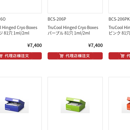
06O
BCS-206P
BCS-206PK
l Hinged Cryo Boxes
TruCool Hinged Cryo Boxes
TruCool Hi
81穴 1ml/2ml
パープル 81穴 1ml/2ml
ピンク 81穴 
¥7,400
¥7,400