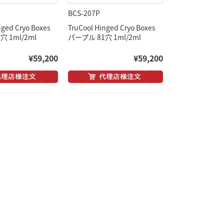
BCS-207P
nged Cryo Boxes
TruCool Hinged Cryo Boxes
 1ml/2ml
パープル 81穴 1ml/2ml
¥59,200
¥59,200