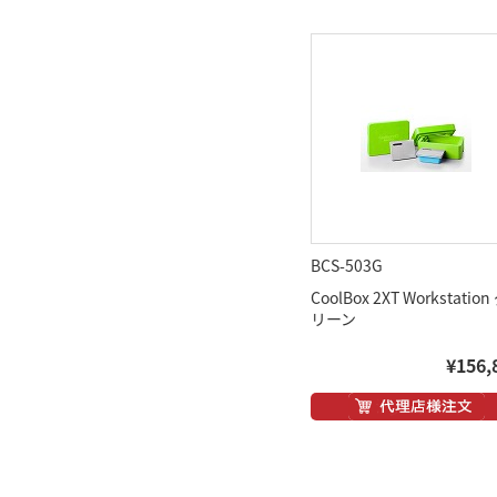
BCS-503G
CoolBox 2XT Workstation
リーン
¥156,