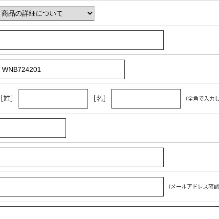
［姓］
［名］
（全角で入力
（メールアドレス確認