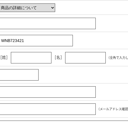
［姓］
［名］
（全角で入力
（メールアドレス確認