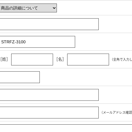
［姓］
［名］
（全角で入力
（メールアドレス確認