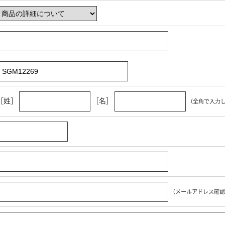
［姓］
［名］
（全角で入力
（メールアドレス確認