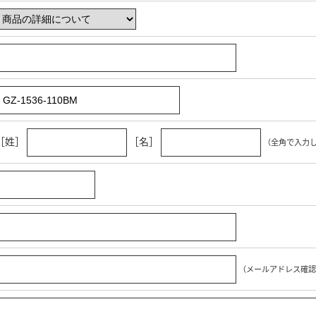
［姓］
［名］
（全角で入力
（メールアドレス確認