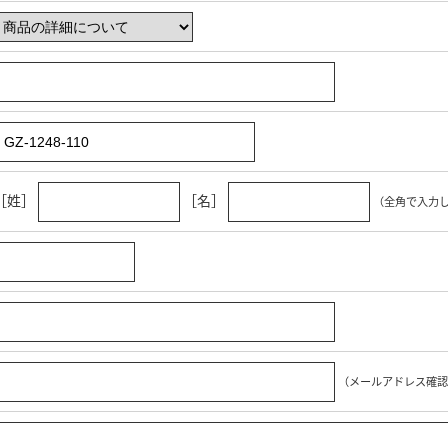
［姓］
［名］
（全角で入力
（メールアドレス確認