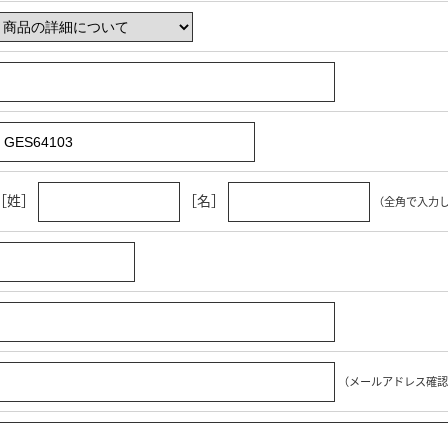
［姓］
［名］
（全角で入力
（メールアドレス確認