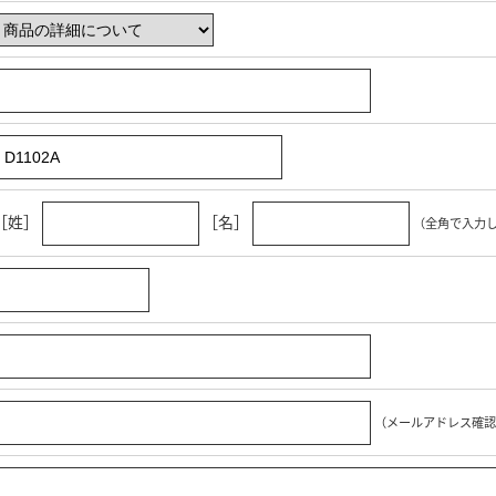
［姓］
［名］
（全角で入力
（メールアドレス確認