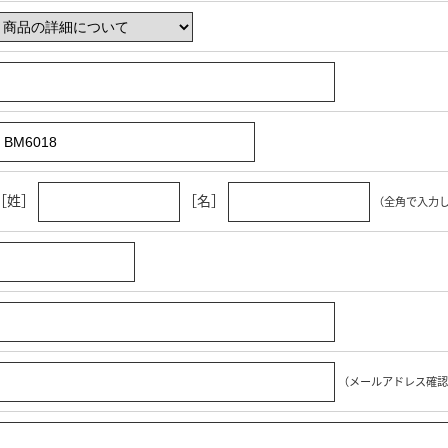
［姓］
［名］
（全角で入力
（メールアドレス確認