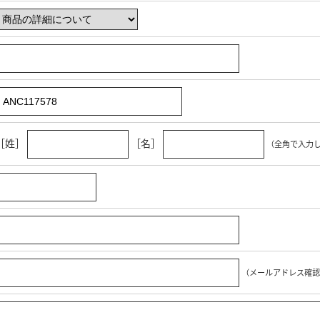
［姓］
［名］
（全角で入力
（メールアドレス確認